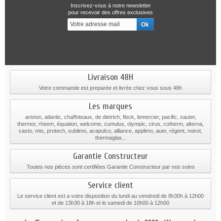
Inscrivez-vous à notre newsletter
pour recevoir des offres exclusives
Livraison 48H
Votre commande est preparée et livrée chez vous sous 48h
Les marques
ariston, atlantic, chaffoteaux, de dietrich, fleck, lemercier, pacific, sauter,
thermor, rheem, équation, welcome, cumulus, olympic, cirus, cotherm, alterna,
casto, mts, protech, sublimo, acapulco, alliance, applimo, auer, régent, noirot,
thermaglas...
Garantie Constructeur
Toutes nos pièces sont certifiées Garantie Constructeur par nos soins
Service client
Le service client est a votre disposition du lundi au vendredi de 8h30h à 12h00
et de 13h30 à 18h et le samedi de 10h00 à 12h00