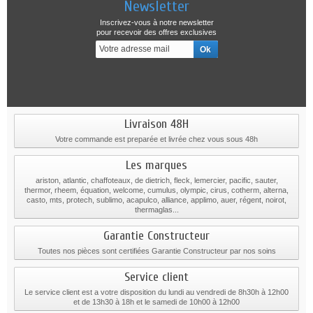
Newsletter
Inscrivez-vous à notre newsletter
pour recevoir des offres exclusives
Livraison 48H
Votre commande est preparée et livrée chez vous sous 48h
Les marques
ariston, atlantic, chaffoteaux, de dietrich, fleck, lemercier, pacific, sauter,
thermor, rheem, équation, welcome, cumulus, olympic, cirus, cotherm, alterna,
casto, mts, protech, sublimo, acapulco, alliance, applimo, auer, régent, noirot,
thermaglas...
Garantie Constructeur
Toutes nos pièces sont certifiées Garantie Constructeur par nos soins
Service client
Le service client est a votre disposition du lundi au vendredi de 8h30h à 12h00
et de 13h30 à 18h et le samedi de 10h00 à 12h00