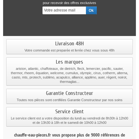
pour recevoir des offres exclusives
Livraison 48H
Votre commande est preparée et livrée chez vous sous 48h
Les marques
ariston, atlantic, chaffoteaux, de dietrich, fleck, lemercier, pacific, sauter,
thermor, rheem, équation, welcome, cumulus, olympic, cirus, cotherm, alterna,
casto, mts, protech, sublimo, acapulco, alliance, applimo, auer, régent, noirot,
thermaglas...
Garantie Constructeur
Toutes nos pièces sont certifiées Garantie Constructeur par nos soins
Service client
Le service client est a votre disposition du lundi au vendredi de 8h30h à 12h00
et de 13h30 à 18h et le samedi de 10h00 à 12h00
chauffe-eau-pieces.fr vous propose plus de 9000 références de