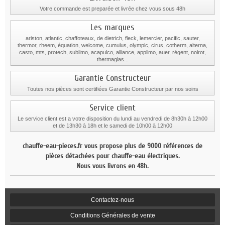
Votre commande est preparée et livrée chez vous sous 48h
Les marques
ariston, atlantic, chaffoteaux, de dietrich, fleck, lemercier, pacific, sauter,
thermor, rheem, équation, welcome, cumulus, olympic, cirus, cotherm, alterna,
casto, mts, protech, sublimo, acapulco, alliance, applimo, auer, régent, noirot,
thermaglas...
Garantie Constructeur
Toutes nos pièces sont certifiées Garantie Constructeur par nos soins
Service client
Le service client est a votre disposition du lundi au vendredi de 8h30h à 12h00
et de 13h30 à 18h et le samedi de 10h00 à 12h00
chauffe-eau-pieces.fr vous propose plus de 9000 références de
pièces détachées pour chauffe-eau électriques.
Nous vous livrons en 48h.
Contactez-nous
Conditions Générales de vente