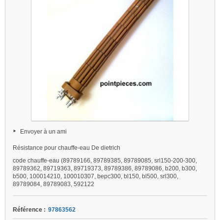
Envoyer à un ami
Résistance pour chauffe-eau De dietrich
code chauffe-eau (89789166, 89789385, 89789085, srl150-200-300,
89789362, 89719363, 89719373, 89789386, 89789086, b200, b300,
b500, 100014210, 100010307, bepc300, bl150, bl500, srl300,
89789084, 89789083, 592122
Référence :
97863562