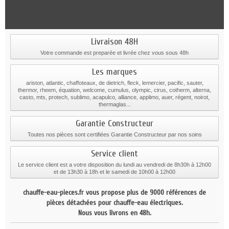
Livraison 48H
Votre commande est preparée et livrée chez vous sous 48h
Les marques
ariston, atlantic, chaffoteaux, de dietrich, fleck, lemercier, pacific, sauter,
thermor, rheem, équation, welcome, cumulus, olympic, cirus, cotherm, alterna,
casto, mts, protech, sublimo, acapulco, alliance, applimo, auer, régent, noirot,
thermaglas...
Garantie Constructeur
Toutes nos pièces sont certifiées Garantie Constructeur par nos soins
Service client
Le service client est a votre disposition du lundi au vendredi de 8h30h à 12h00
et de 13h30 à 18h et le samedi de 10h00 à 12h00
chauffe-eau-pieces.fr vous propose plus de 9000 références de
pièces détachées pour chauffe-eau électriques.
Nous vous livrons en 48h.