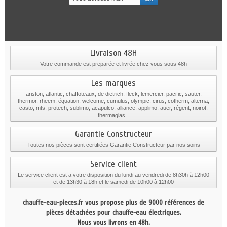
Livraison 48H
Votre commande est preparée et livrée chez vous sous 48h
Les marques
ariston, atlantic, chaffoteaux, de dietrich, fleck, lemercier, pacific, sauter,
thermor, rheem, équation, welcome, cumulus, olympic, cirus, cotherm, alterna,
casto, mts, protech, sublimo, acapulco, alliance, applimo, auer, régent, noirot,
thermaglas...
Garantie Constructeur
Toutes nos pièces sont certifiées Garantie Constructeur par nos soins
Service client
Le service client est a votre disposition du lundi au vendredi de 8h30h à 12h00
et de 13h30 à 18h et le samedi de 10h00 à 12h00
chauffe-eau-pieces.fr vous propose plus de 9000 références de
pièces détachées pour chauffe-eau électriques.
Nous vous livrons en 48h.