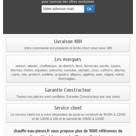
pour recevoir des offres exclusives
Livraison 48H
Votre commande est preparée et livrée chez vous sous 48h
Les marques
ariston, atlantic, chaffoteaux, de dietrich, fleck, lemercier, pacific, sauter,
thermor, rheem, équation, welcome, cumulus, olympic, cirus, cotherm, alterna,
casto, mts, protech, sublimo, acapulco, alliance, applimo, auer, régent, noirot,
thermaglas...
Garantie Constructeur
Toutes nos pièces sont certifiées Garantie Constructeur par nos soins
Service client
Le service client est a votre disposition du lundi au vendredi de 8h30h à 12h00
et de 13h30 à 18h et le samedi de 10h00 à 12h00
chauffe-eau-pieces.fr vous propose plus de 9000 références de