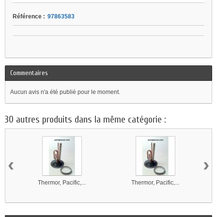
Référence :
97863583
Commentaires
Aucun avis n'a été publié pour le moment.
30 autres produits dans la même catégorie :
‹
›
Thermor, Pacific,...
Thermor, Pacific,...