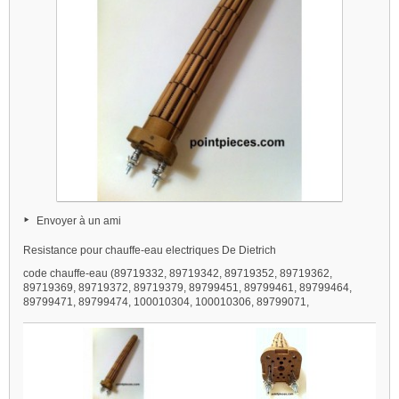
Envoyer à un ami
Resistance pour chauffe-eau electriques De Dietrich
code chauffe-eau (89719332, 89719342, 89719352, 89719362,
89719369, 89719372, 89719379, 89799451, 89799461, 89799464,
89799471, 89799474, 100010304, 100010306, 89799071,