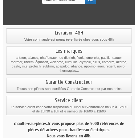
Livraison 48H
Votre commande est preparée et livrée chez vous sous 48h
Les marques
ariston, atlantic, chaffoteaux, de dietrich, fleck, lemercier, pacific, sauter,
thermor, rheem, équation, welcome, cumulus, olympic, cirus, cotherm, alterna,
casto, mts, protech, sublimo, acapulco, alliance, applimo, auer, régent, noirot,
thermaglas...
Garantie Constructeur
Toutes nos pièces sont certifiées Garantie Constructeur par nos soins
Service client
Le service client est a votre disposition du lundi au vendredi de 8h30h à 12h00
et de 13h30 à 18h et le samedi de 10h00 à 12h00
chauffe-eau-pieces.fr vous propose plus de 9000 références de
pièces détachées pour chauffe-eau électriques.
Nous vous livrons en 48h.