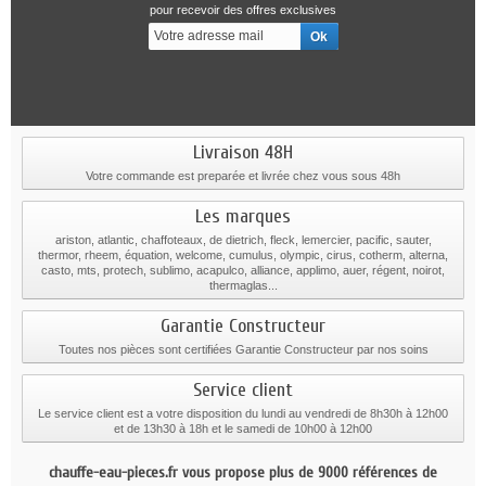
pour recevoir des offres exclusives
Livraison 48H
Votre commande est preparée et livrée chez vous sous 48h
Les marques
ariston, atlantic, chaffoteaux, de dietrich, fleck, lemercier, pacific, sauter,
thermor, rheem, équation, welcome, cumulus, olympic, cirus, cotherm, alterna,
casto, mts, protech, sublimo, acapulco, alliance, applimo, auer, régent, noirot,
thermaglas...
Garantie Constructeur
Toutes nos pièces sont certifiées Garantie Constructeur par nos soins
Service client
Le service client est a votre disposition du lundi au vendredi de 8h30h à 12h00
et de 13h30 à 18h et le samedi de 10h00 à 12h00
chauffe-eau-pieces.fr vous propose plus de 9000 références de