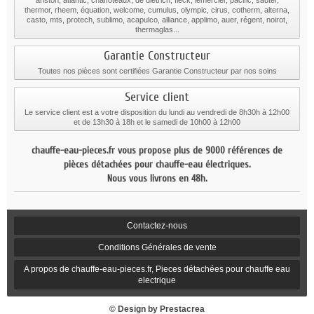
ariston, atlantic, chaffoteaux, de dietrich, fleck, lemercier, pacific, sauter,
thermor, rheem, équation, welcome, cumulus, olympic, cirus, cotherm, alterna,
casto, mts, protech, sublimo, acapulco, alliance, applimo, auer, régent, noirot,
thermaglas...
Garantie Constructeur
Toutes nos pièces sont certifiées Garantie Constructeur par nos soins
Service client
Le service client est a votre disposition du lundi au vendredi de 8h30h à 12h00
et de 13h30 à 18h et le samedi de 10h00 à 12h00
chauffe-eau-pieces.fr vous propose plus de 9000 références de
pièces détachées pour chauffe-eau électriques.
Nous vous livrons en 48h.
Contactez-nous
Conditions Générales de vente
A propos de chauffe-eau-pieces.fr, Pieces détachées pour chauffe eau
electrique
© Design by Prestacrea