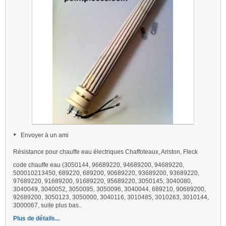
Envoyer à un ami
Résistance pour chauffe eau électriques Chaffoteaux, Ariston, Fleck
code chauffe eau (3050144, 96689220, 94689200, 94689220,
500010213450, 689220, 689200, 90689220, 93689200, 93689220,
97689220, 91689200, 91689220, 95689220, 3050145, 3040080,
3040049, 3040052, 3050095, 3050096, 3040044, 689210, 90689200,
92689200, 3050123, 3050000, 3040116, 3010485, 3010263, 3010144,
3000067, suite plus bas..
Plus de détails...