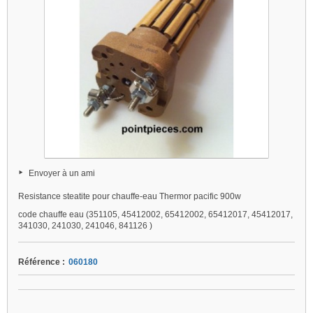
Envoyer à un ami
Resistance steatite pour chauffe-eau Thermor pacific 900w
code chauffe eau (351105, 45412002, 65412002, 65412017, 45412017,
341030, 241030, 241046, 841126 )
Référence :
060180