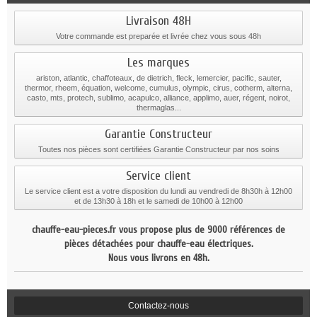
Livraison 48H
Votre commande est preparée et livrée chez vous sous 48h
Les marques
ariston, atlantic, chaffoteaux, de dietrich, fleck, lemercier, pacific, sauter,
thermor, rheem, équation, welcome, cumulus, olympic, cirus, cotherm, alterna,
casto, mts, protech, sublimo, acapulco, alliance, applimo, auer, régent, noirot,
thermaglas...
Garantie Constructeur
Toutes nos pièces sont certifiées Garantie Constructeur par nos soins
Service client
Le service client est a votre disposition du lundi au vendredi de 8h30h à 12h00
et de 13h30 à 18h et le samedi de 10h00 à 12h00
chauffe-eau-pieces.fr vous propose plus de 9000 références de
pièces détachées pour chauffe-eau électriques.
Nous vous livrons en 48h.
Contactez-nous