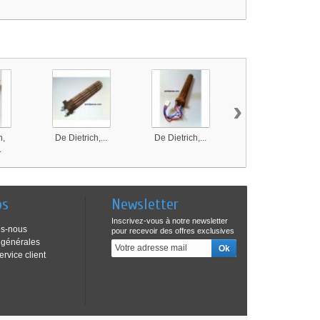
›
h,
De Dietrich,...
De Dietrich,...
Chaffoteaux,...
.
os
Newsletter
Inscrivez-vous à notre newsletter
s-nous
pour recevoir des offres exclusives
 générales
ervice client