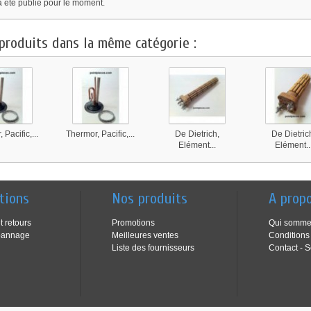
a été publié pour le moment.
produits dans la même catégorie :
 Pacific,...
Thermor, Pacific,...
De Dietrich,
De Dietric
Elément...
Elément..
tions
Nos produits
A prop
t retours
Promotions
Qui somme
pannage
Meilleures ventes
Conditions
Liste des fournisseurs
Contact - S