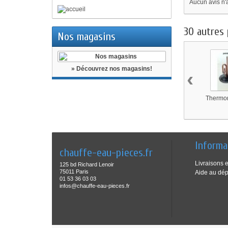
Aucun avis n'
30 autres 
Nos magasins
» Découvrez nos magasins!
‹
Thermor,
Informa
chauffe-eau-pieces.fr
Livraisons e
125 bd Richard Lenoir
75011 Paris
Aide au dé
01 53 36 03 03
infos@chauffe-eau-pieces.fr