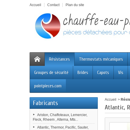
Accueil
Contact
Plan du site
Résistances
Thermostats mécaniques
Groupes de sécurité
Brides
Capots
Vis
pointpieces.com
Accueil
>
Rési
Fabricants
Atlantic,
Ariston, Chaffoteaux, Lemercier,
Fleck, Rheem , Alterna, Mts...
Atlantic, Thermor, Pacific, Sauter,