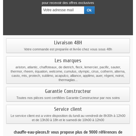
pour recevoir des offres exclusives
Livraison 48H
Votre commande est preparée et livrée chez vous sous 48h
Les marques
ariston, atlantic, chaffoteaux, de dietrich, fleck, lemercier, pacific, sauter,
thermor, rheem, équation, welcome, cumulus, olympic, cirus, cotherm, alterna,
casto, mts, protech, sublimo, acapulco, alliance, applimo, auer, régent, noirot,
thermaglas...
Garantie Constructeur
Toutes nos pièces sont certifiées Garantie Constructeur par nos soins
Service client
Le service client est a votre disposition du lundi au vendredi de 8h30h à 12h00
et de 13h30 à 18h et le samedi de 10h00 à 12h00
chauffe-eau-pieces.fr vous propose plus de 9000 références de