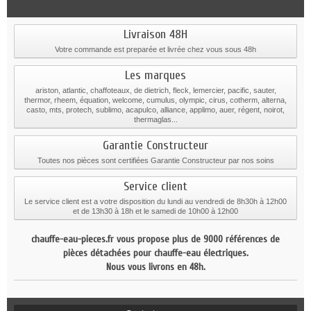
Livraison 48H
Votre commande est preparée et livrée chez vous sous 48h
Les marques
ariston, atlantic, chaffoteaux, de dietrich, fleck, lemercier, pacific, sauter,
thermor, rheem, équation, welcome, cumulus, olympic, cirus, cotherm, alterna,
casto, mts, protech, sublimo, acapulco, alliance, applimo, auer, régent, noirot,
thermaglas...
Garantie Constructeur
Toutes nos pièces sont certifiées Garantie Constructeur par nos soins
Service client
Le service client est a votre disposition du lundi au vendredi de 8h30h à 12h00
et de 13h30 à 18h et le samedi de 10h00 à 12h00
chauffe-eau-pieces.fr vous propose plus de 9000 références de
pièces détachées pour chauffe-eau électriques.
Nous vous livrons en 48h.