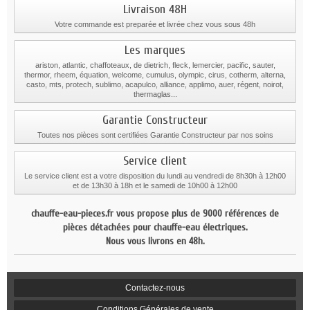
Livraison 48H
Votre commande est preparée et livrée chez vous sous 48h
Les marques
ariston, atlantic, chaffoteaux, de dietrich, fleck, lemercier, pacific, sauter,
thermor, rheem, équation, welcome, cumulus, olympic, cirus, cotherm, alterna,
casto, mts, protech, sublimo, acapulco, alliance, applimo, auer, régent, noirot,
thermaglas...
Garantie Constructeur
Toutes nos pièces sont certifiées Garantie Constructeur par nos soins
Service client
Le service client est a votre disposition du lundi au vendredi de 8h30h à 12h00
et de 13h30 à 18h et le samedi de 10h00 à 12h00
chauffe-eau-pieces.fr vous propose plus de 9000 références de
pièces détachées pour chauffe-eau électriques.
Nous vous livrons en 48h.
Contactez-nous
Conditions Générales de vente