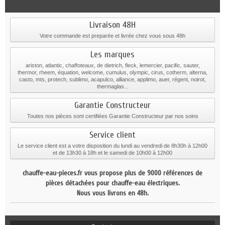
Livraison 48H
Votre commande est preparée et livrée chez vous sous 48h
Les marques
ariston, atlantic, chaffoteaux, de dietrich, fleck, lemercier, pacific, sauter,
thermor, rheem, équation, welcome, cumulus, olympic, cirus, cotherm, alterna,
casto, mts, protech, sublimo, acapulco, alliance, applimo, auer, régent, noirot,
thermaglas...
Garantie Constructeur
Toutes nos pièces sont certifiées Garantie Constructeur par nos soins
Service client
Le service client est a votre disposition du lundi au vendredi de 8h30h à 12h00
et de 13h30 à 18h et le samedi de 10h00 à 12h00
chauffe-eau-pieces.fr vous propose plus de 9000 références de
pièces détachées pour chauffe-eau électriques.
Nous vous livrons en 48h.