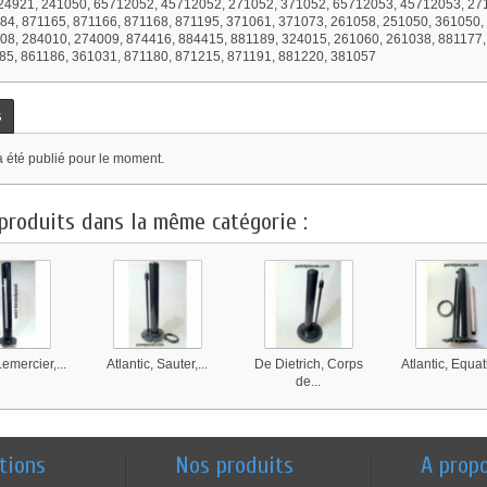
, 324921, 241050, 65712052, 45712052, 271052, 371052, 65712053, 45712053, 27
84, 871165, 871166, 871168, 871195, 371061, 371073, 261058, 251050, 361050,
08, 284010, 274009, 874416, 884415, 881189, 324015, 261060, 261038, 881177,
85, 861186, 361031, 871180, 871215, 871191, 881220, 381057
s
a été publié pour le moment.
produits dans la même catégorie :
Lemercier,...
Atlantic, Sauter,...
De Dietrich, Corps
Atlantic, Equati
de...
tions
Nos produits
A prop