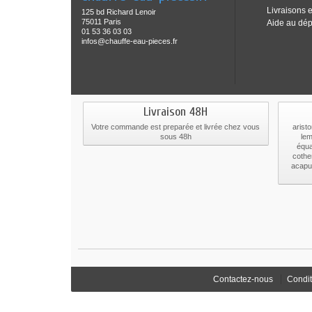
Livraisons e
125 bd Richard Lenoir
75011 Paris
Aide au dé
01 53 36 03 03
infos@chauffe-eau-pieces.fr
Livraison 48H
Votre commande est preparée et livrée chez vous
aristo
sous 48h
lem
équa
cothe
acapul
Contactez-nous
Condit