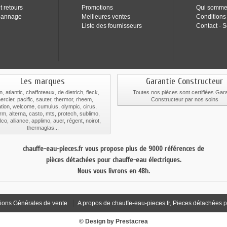
t retours
Promotions
Qui somme
pannage
Meilleures ventes
Conditions
Liste des fournisseurs
Contact - S
Les marques
Garantie Constructeur
n, atlantic, chaffoteaux, de dietrich, fleck,
Toutes nos pièces sont certifiées Gara
ercier, pacific, sauter, thermor, rheem,
Constructeur par nos soins
tion, welcome, cumulus, olympic, cirus,
rm, alterna, casto, mts, protech, sublimo,
co, alliance, applimo, auer, régent, noirot,
thermaglas...
chauffe-eau-pieces.fr vous propose plus de 9000 références de
pièces détachées pour chauffe-eau électriques.
Nous vous livrons en 48h.
ions Générales de vente
A propos de chauffe-eau-pieces.fr, Pieces détachées p
© Design by Prestacrea