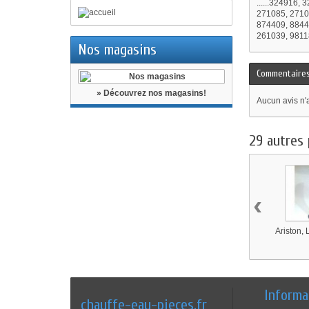
......324916
271085, 2710
874409, 8844
261039, 9811
Nos magasins
Commentaire
» Découvrez nos magasins!
Aucun avis n'
29 autres 
‹
Ariston, 
Informa
chauffe-eau-pieces.fr