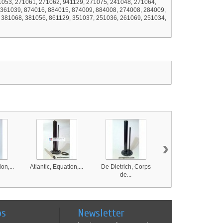
1053, 271061, 271062, 941129, 271075, 241048, 271064,
 361039, 874016, 884015, 874009, 884008, 274008, 284009,
 381068, 381056, 861129, 351037, 251036, 261069, 251034,
›
on,...
Atlantic, Equation,...
De Dietrich, Corps
De Dietrich, Corps
de...
de...
os
Newsletter