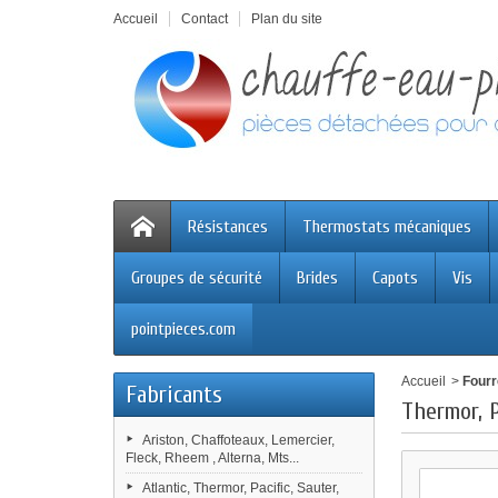
Accueil
Contact
Plan du site
Résistances
Thermostats mécaniques
Groupes de sécurité
Brides
Capots
Vis
pointpieces.com
Accueil
>
Four
Fabricants
Thermor, P
Ariston, Chaffoteaux, Lemercier,
Fleck, Rheem , Alterna, Mts...
Atlantic, Thermor, Pacific, Sauter,