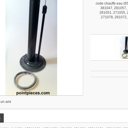
code chauffe eau (
381047, 281057, 
281051, 271055, 
271078, 281072,
 un ami
s