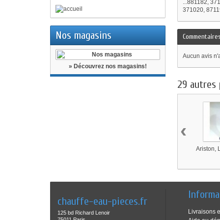
...881182, 3
371020, 8711
Nos magasins
Commentaire
Aucun avis n'
» Découvrez nos magasins!
29 autres 
‹
Ariston, 
Informa
chauffe-eau-pieces.fr
Livraisons e
125 bd Richard Lenoir
75011 Paris