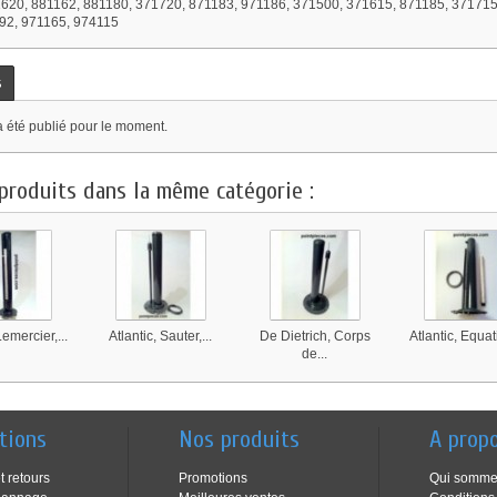
71620, 881162, 881180, 371720, 871183, 971186, 371500, 371615, 871185, 37171
92, 971165, 974115
s
a été publié pour le moment.
produits dans la même catégorie :
Lemercier,...
Atlantic, Sauter,...
De Dietrich, Corps
Atlantic, Equati
de...
tions
Nos produits
A prop
t retours
Promotions
Qui somme