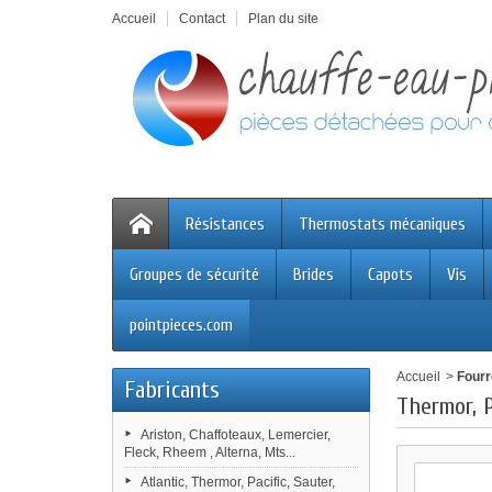
Accueil
Contact
Plan du site
Résistances
Thermostats mécaniques
Groupes de sécurité
Brides
Capots
Vis
pointpieces.com
Accueil
>
Four
Fabricants
Thermor, P
Ariston, Chaffoteaux, Lemercier,
Fleck, Rheem , Alterna, Mts...
Atlantic, Thermor, Pacific, Sauter,