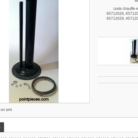
We
code chauffe-
65712026, 657120
65712029, 457120
 un ami
s