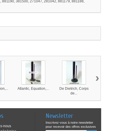
5, 881190, 381500, 271047, 281042, 881179, 881188,
›
on,...
Atlantic, Equation,...
De Dietrich, Corps
De Dietrich, Corps
de...
de...
os
Newsletter
Inscrivez-vous à notre newsletter
s-nous
pour recevoir des offres exclusives