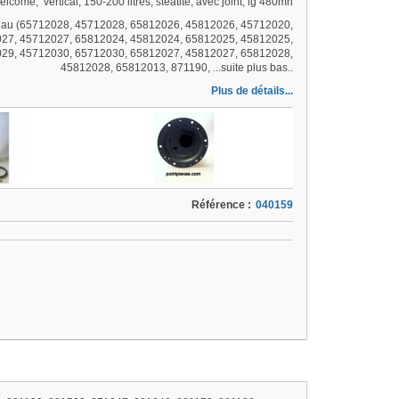
lcome, vertical, 150-200 litres, stéatite, avec joint, lg 480mn
eau (65712028, 45712028, 65812026, 45812026, 45712020,
27, 45712027, 65812024, 45812024, 65812025, 45812025,
29, 45712030, 65712030, 65812027, 45812027, 65812028,
45812028, 65812013, 871190, ...suite plus bas..
Plus de détails...
Référence :
040159