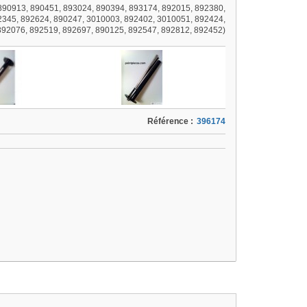
(890913, 890451, 893024, 890394, 893174, 892015, 892380,
2345, 892624, 890247, 3010003, 892402, 3010051, 892424,
892076, 892519, 892697, 890125, 892547, 892812, 892452)
Référence :
396174