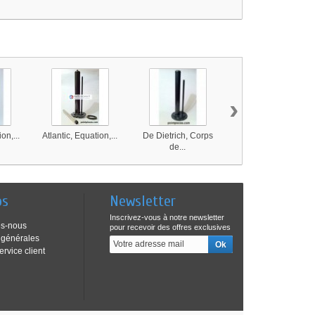
›
on,...
Atlantic, Equation,...
De Dietrich, Corps
De Dietrich, Corps
de...
de...
os
Newsletter
Inscrivez-vous à notre newsletter
s-nous
pour recevoir des offres exclusives
 générales
ervice client