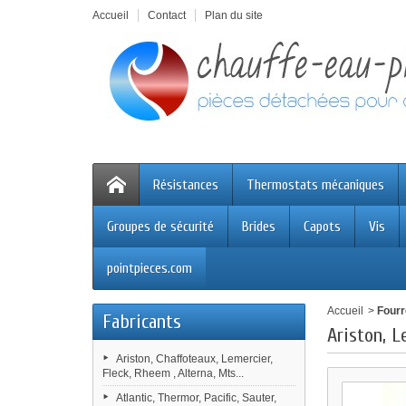
Accueil
Contact
Plan du site
Résistances
Thermostats mécaniques
Groupes de sécurité
Brides
Capots
Vis
pointpieces.com
Accueil
>
Four
Fabricants
Ariston, L
Ariston, Chaffoteaux, Lemercier,
Fleck, Rheem , Alterna, Mts...
Atlantic, Thermor, Pacific, Sauter,