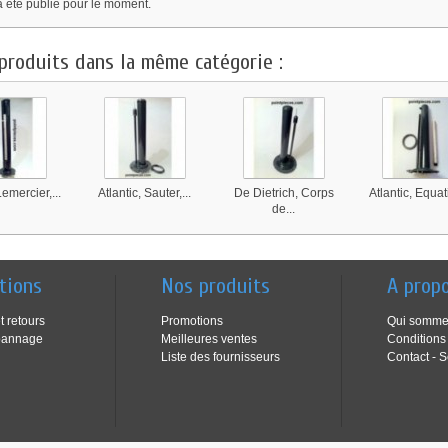
a été publié pour le moment.
produits dans la même catégorie :
Lemercier,...
Atlantic, Sauter,...
De Dietrich, Corps
Atlantic, Equati
de...
tions
Nos produits
A prop
t retours
Promotions
Qui somme
pannage
Meilleures ventes
Conditions
Liste des fournisseurs
Contact - S