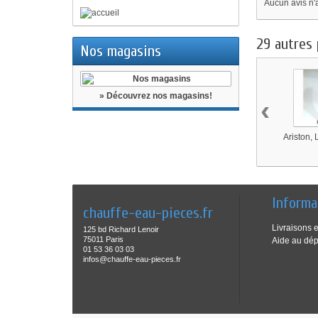
Aucun avis n'
29 autres 
Nos magasins
» Découvrez nos magasins!
‹
Ariston, 
Informa
chauffe-eau-pieces.fr
Livraisons e
125 bd Richard Lenoir
75011 Paris
Aide au dé
01 53 36 03 03
infos@chauffe-eau-pieces.fr