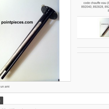
code chauffe eau 
892040, 892828, 89
 un ami
s