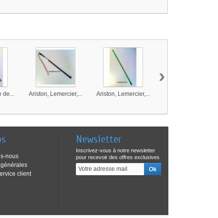
›
 de...
Ariston, Lemercier,...
Ariston, Lemercier,...
Thermor, Pacific,...
os
Newsletter
Inscrivez-vous à notre newsletter
s-nous
pour recevoir des offres exclusives
 générales
ervice client