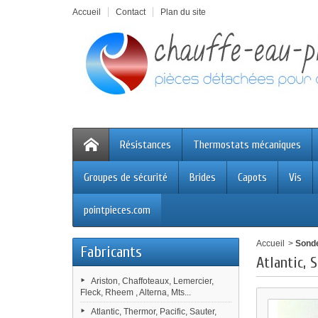
Accueil
Contact
Plan du site
Résistances
Thermostats mécaniques
Groupes de sécurité
Brides
Capots
Vis
pointpieces.com
Accueil
>
Sonde
Fabricants
Atlantic, 
Ariston, Chaffoteaux, Lemercier,
Fleck, Rheem , Alterna, Mts...
Atlantic, Thermor, Pacific, Sauter,