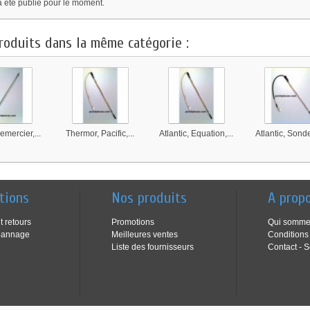
a été publié pour le moment.
roduits dans la même catégorie :
emercier,...
Thermor, Pacific,...
Atlantic, Equation,...
Atlantic, Sonde
tions
Nos produits
A prop
t retours
Promotions
Qui somme
pannage
Meilleures ventes
Conditions
Liste des fournisseurs
Contact - S