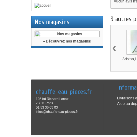
Aucun avis n'
9 autres p
Nos magasins
» Découvrez nos magasins!
‹
Ariston,L
Informa
chauffe-eau-pieces.fr
Livraisons e
125 bd Richard Lenoir
75011 Paris
Aide au dé
01 53 36 03 03
infos@chauffe-eau-pieces.fr