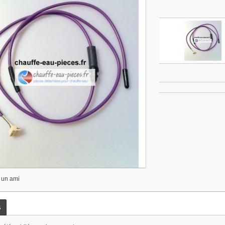
 un ami
s