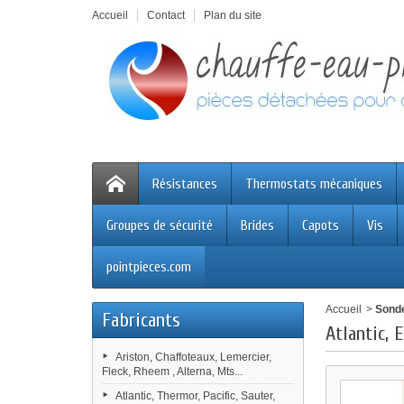
Accueil
Contact
Plan du site
Résistances
Thermostats mécaniques
Groupes de sécurité
Brides
Capots
Vis
pointpieces.com
Accueil
>
Sonde
Fabricants
Atlantic,
Ariston, Chaffoteaux, Lemercier,
Fleck, Rheem , Alterna, Mts...
Atlantic, Thermor, Pacific, Sauter,