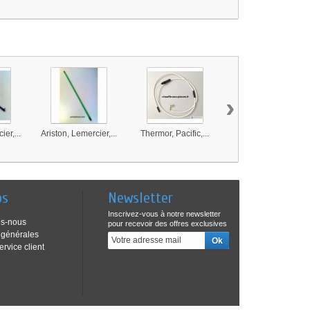
›
er,...
Ariston, Lemercier,...
Thermor, Pacific,...
Atlantic, Sonde de...
os
Newsletter
Inscrivez-vous à notre newsletter
s-nous
pour recevoir des offres exclusives
 générales
ervice client