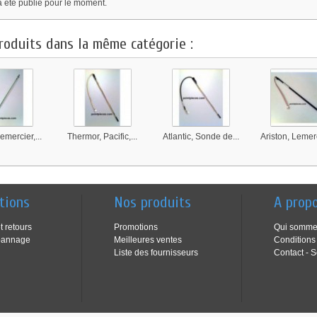
a été publié pour le moment.
roduits dans la même catégorie :
emercier,...
Thermor, Pacific,...
Atlantic, Sonde de...
Ariston, Lemerci
tions
Nos produits
A prop
t retours
Promotions
Qui somme
pannage
Meilleures ventes
Conditions
Liste des fournisseurs
Contact - S