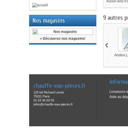
Aucun avis n'
9 autres p
Nos magasins
» Découvrez nos magasins!
‹
Ariston,L
Informa
chauffe-eau-pieces.fr
Livraisons e
125 bd Richard Lenoir
75011 Paris
Aide au dé
01 53 36 03 03
infos@chauffe-eau-pieces.fr