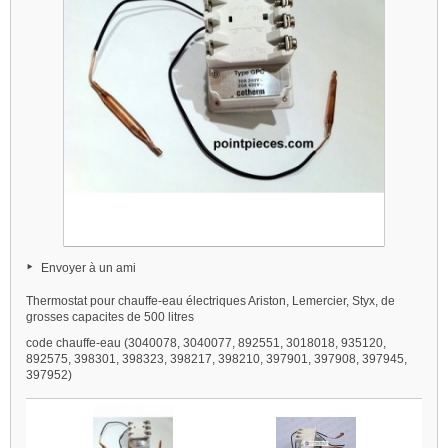
Envoyer à un ami
Thermostat pour chauffe-eau électriques Ariston, Lemercier, Styx, de
grosses capacites de 500 litres
code chauffe-eau (3040078, 3040077, 892551, 3018018, 935120,
892575, 398301, 398323, 398217, 398210, 397901, 397908, 397945,
397952)