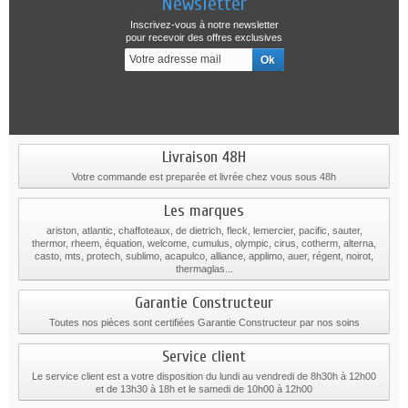
Newsletter
Inscrivez-vous à notre newsletter
pour recevoir des offres exclusives
Livraison 48H
Votre commande est preparée et livrée chez vous sous 48h
Les marques
ariston, atlantic, chaffoteaux, de dietrich, fleck, lemercier, pacific, sauter,
thermor, rheem, équation, welcome, cumulus, olympic, cirus, cotherm, alterna,
casto, mts, protech, sublimo, acapulco, alliance, applimo, auer, régent, noirot,
thermaglas...
Garantie Constructeur
Toutes nos pièces sont certifiées Garantie Constructeur par nos soins
Service client
Le service client est a votre disposition du lundi au vendredi de 8h30h à 12h00
et de 13h30 à 18h et le samedi de 10h00 à 12h00