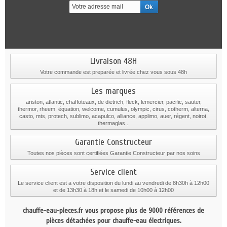
Livraison 48H
Votre commande est preparée et livrée chez vous sous 48h
Les marques
ariston, atlantic, chaffoteaux, de dietrich, fleck, lemercier, pacific, sauter,
thermor, rheem, équation, welcome, cumulus, olympic, cirus, cotherm, alterna,
casto, mts, protech, sublimo, acapulco, alliance, applimo, auer, régent, noirot,
thermaglas...
Garantie Constructeur
Toutes nos pièces sont certifiées Garantie Constructeur par nos soins
Service client
Le service client est a votre disposition du lundi au vendredi de 8h30h à 12h00
et de 13h30 à 18h et le samedi de 10h00 à 12h00
chauffe-eau-pieces.fr vous propose plus de 9000 références de
pièces détachées pour chauffe-eau électriques.