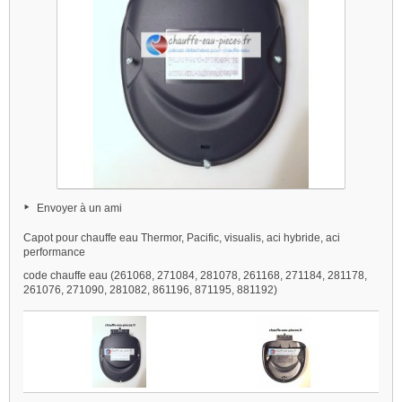
Envoyer à un ami
Capot pour chauffe eau Thermor, Pacific, visualis, aci hybride, aci
performance
code chauffe eau (261068, 271084, 281078, 261168, 271184, 281178,
261076, 271090, 281082, 861196, 871195, 881192)