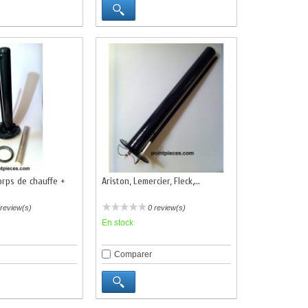
Corps de chauffe +
Ariston, Lemercier, Fleck,...
 review(s)
0 review(s)
En stock
Comparer