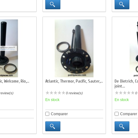
c, Welcome, Rio,...
Atlantic, Thermor, Pacific, Sauter,...
De Dietrich, 
joint...
review(s)
0 review(s)
0
En stock
En stock
Comparer
Comparer