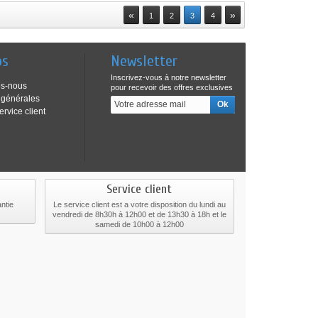
«
»
1
2
3
4
os
Newsletter
Inscrivez-vous à notre newsletter
s-nous
pour recevoir des offres exclusives
 générales
ervice client
Service client
ntie
Le service client est a votre disposition du lundi au
vendredi de 8h30h à 12h00 et de 13h30 à 18h et le
samedi de 10h00 à 12h00