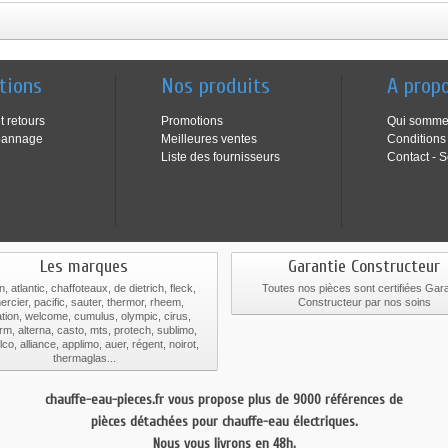
tions
Nos produits
A prop
t retours
Promotions
Qui somme
pannage
Meilleures ventes
Conditions
Liste des fournisseurs
Contact - S
Les marques
Garantie Constructeur
n, atlantic, chaffoteaux, de dietrich, fleck,
Toutes nos pièces sont certifiées Gara
ercier, pacific, sauter, thermor, rheem,
Constructeur par nos soins
tion, welcome, cumulus, olympic, cirus,
rm, alterna, casto, mts, protech, sublimo,
co, alliance, applimo, auer, régent, noirot,
thermaglas...
chauffe-eau-pieces.fr vous propose plus de 9000 références de
pièces détachées pour chauffe-eau électriques.
Nous vous livrons en 48h.