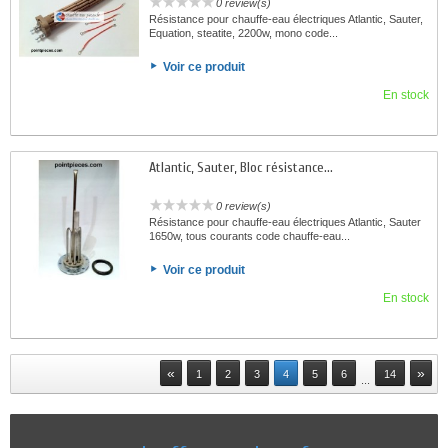
0 review(s)
Résistance pour chauffe-eau électriques Atlantic, Sauter,
Equation, steatite, 2200w, mono code...
Voir ce produit
En stock
Atlantic, Sauter, Bloc résistance...
0 review(s)
Résistance pour chauffe-eau électriques Atlantic, Sauter
1650w, tous courants code chauffe-eau...
Voir ce produit
En stock
«
»
1
2
3
4
5
6
14
...