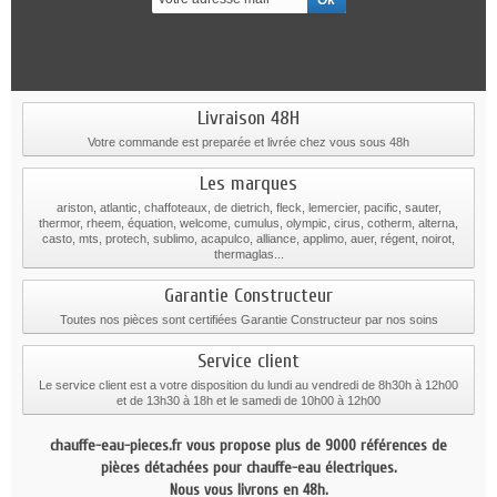
Livraison 48H
Votre commande est preparée et livrée chez vous sous 48h
Les marques
ariston, atlantic, chaffoteaux, de dietrich, fleck, lemercier, pacific, sauter,
thermor, rheem, équation, welcome, cumulus, olympic, cirus, cotherm, alterna,
casto, mts, protech, sublimo, acapulco, alliance, applimo, auer, régent, noirot,
thermaglas...
Garantie Constructeur
Toutes nos pièces sont certifiées Garantie Constructeur par nos soins
Service client
Le service client est a votre disposition du lundi au vendredi de 8h30h à 12h00
et de 13h30 à 18h et le samedi de 10h00 à 12h00
chauffe-eau-pieces.fr vous propose plus de 9000 références de
pièces détachées pour chauffe-eau électriques.
Nous vous livrons en 48h.