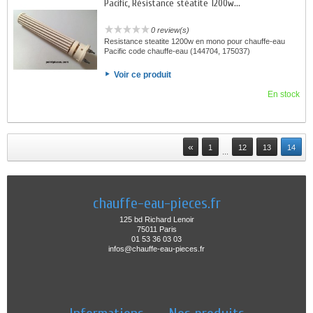
Pacific, Résistance stéatite 1200w...
0 review(s)
Resistance steatite 1200w en mono pour chauffe-eau
Pacific code chauffe-eau (144704, 175037)
Voir ce produit
En stock
«
1
12
13
14
...
chauffe-eau-pieces.fr
125 bd Richard Lenoir
75011 Paris
01 53 36 03 03
infos@chauffe-eau-pieces.fr