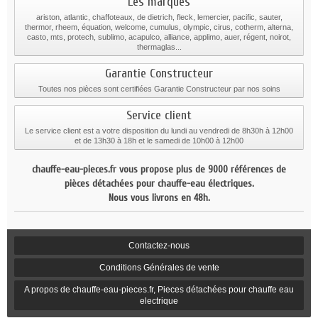
Les marques
ariston, atlantic, chaffoteaux, de dietrich, fleck, lemercier, pacific, sauter,
thermor, rheem, équation, welcome, cumulus, olympic, cirus, cotherm, alterna,
casto, mts, protech, sublimo, acapulco, alliance, applimo, auer, régent, noirot,
thermaglas...
Garantie Constructeur
Toutes nos pièces sont certifiées Garantie Constructeur par nos soins
Service client
Le service client est a votre disposition du lundi au vendredi de 8h30h à 12h00
et de 13h30 à 18h et le samedi de 10h00 à 12h00
chauffe-eau-pieces.fr vous propose plus de 9000 références de
pièces détachées pour chauffe-eau électriques.
Nous vous livrons en 48h.
Contactez-nous
Conditions Générales de vente
A propos de chauffe-eau-pieces.fr, Pieces détachées pour chauffe eau
electrique