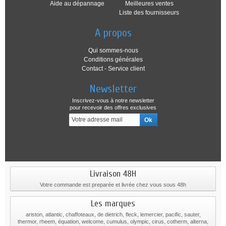
Aide au dépannage
Meilleures ventes
Liste des fournisseurs
A propos
Qui sommes-nous
Conditions générales
Contact - Service client
Newsletter
Inscrivez-vous à notre newsletter
pour recevoir des offres exclusives
Livraison 48H
Votre commande est preparée et livrée chez vous sous 48h
Les marques
ariston, atlantic, chaffoteaux, de dietrich, fleck, lemercier, pacific, sauter,
thermor, rheem, équation, welcome, cumulus, olympic, cirus, cotherm, alterna,