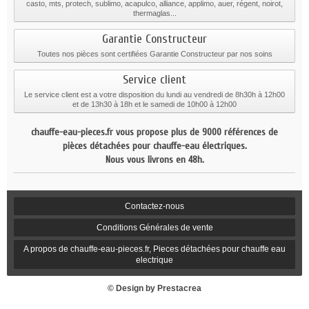
casto, mts, protech, sublimo, acapulco, alliance, applimo, auer, régent, noirot,
thermaglas...
Garantie Constructeur
Toutes nos pièces sont certifiées Garantie Constructeur par nos soins
Service client
Le service client est a votre disposition du lundi au vendredi de 8h30h à 12h00
et de 13h30 à 18h et le samedi de 10h00 à 12h00
chauffe-eau-pieces.fr vous propose plus de 9000 références de
pièces détachées pour chauffe-eau électriques.
Nous vous livrons en 48h.
Contactez-nous
Conditions Générales de vente
A propos de chauffe-eau-pieces.fr, Pieces détachées pour chauffe eau
electrique
© Design by Prestacrea