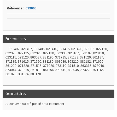
Référence :
099063
En savoir plus
....021407, 321407, 321405, 021410, 021415, 021420, 022115, 022120,
022320, 022125, 022325, 022130, 022330, 323107, 023107, 023110,
023115, 023120, 863037, 881190, 371715, 871183, 371520, 861187,
871185, 371615, 371720, 881180, 863039, 363210, 881182, 371620,
361220, 071320, 371515, 371020, 073110, 371510, 363315, 873046,
873044, 373215, 361810, 861154, 371610, 883045, 373220, 971165,
381820, 381174, 381178
Commentaires
Aucun avis n'a été publié pour le moment.