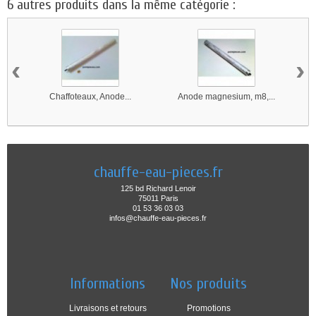
6 autres produits dans la même catégorie :
‹
›
Chaffoteaux, Anode...
Anode magnesium, m8,...
chauffe-eau-pieces.fr
125 bd Richard Lenoir
75011 Paris
01 53 36 03 03
infos@chauffe-eau-pieces.fr
Informations
Nos produits
Livraisons et retours
Promotions