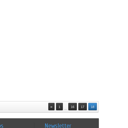
«
1
16
17
18
...
os
Newsletter