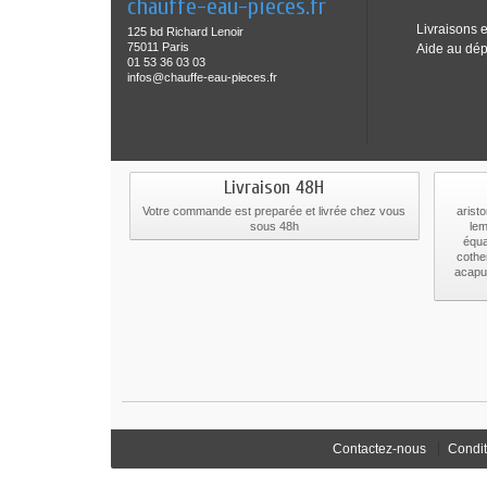
chauffe-eau-pieces.fr
Livraisons e
125 bd Richard Lenoir
75011 Paris
Aide au dé
01 53 36 03 03
infos@chauffe-eau-pieces.fr
Livraison 48H
Votre commande est preparée et livrée chez vous
aristo
sous 48h
lem
équa
cothe
acapul
Contactez-nous
Condit