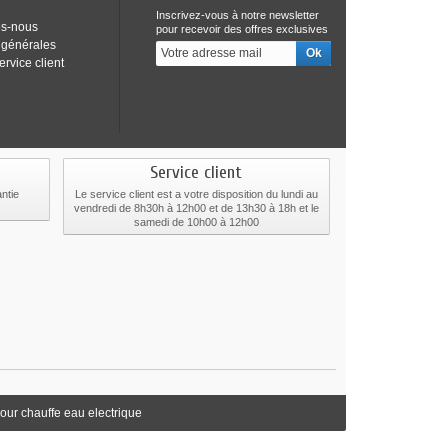
Inscrivez-vous à notre newsletter
s-nous
pour recevoir des offres exclusives
 générales
ervice client
Service client
ntie
Le service client est a votre disposition du lundi au
vendredi de 8h30h à 12h00 et de 13h30 à 18h et le
samedi de 10h00 à 12h00
our chauffe eau electrique