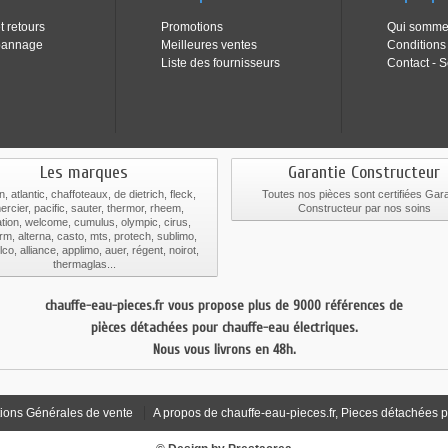
t retours
Promotions
Qui somme
pannage
Meilleures ventes
Conditions
Liste des fournisseurs
Contact - S
Les marques
Garantie Constructeur
n, atlantic, chaffoteaux, de dietrich, fleck,
Toutes nos pièces sont certifiées Gara
ercier, pacific, sauter, thermor, rheem,
Constructeur par nos soins
tion, welcome, cumulus, olympic, cirus,
rm, alterna, casto, mts, protech, sublimo,
co, alliance, applimo, auer, régent, noirot,
thermaglas...
chauffe-eau-pieces.fr vous propose plus de 9000 références de
pièces détachées pour chauffe-eau électriques.
Nous vous livrons en 48h.
ions Générales de vente
A propos de chauffe-eau-pieces.fr, Pieces détachées p