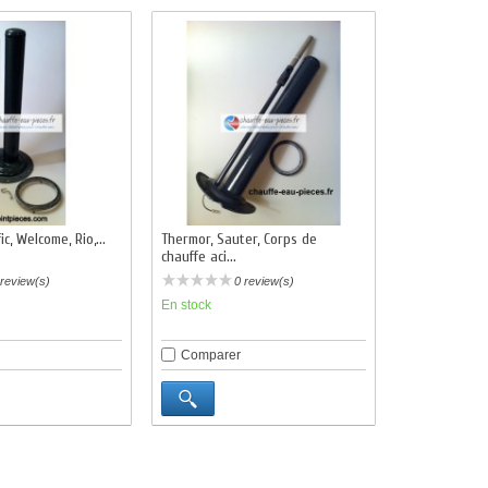
c, Welcome, Rio,...
Thermor, Sauter, Corps de
chauffe aci...
 review(s)
0 review(s)
En stock
Comparer