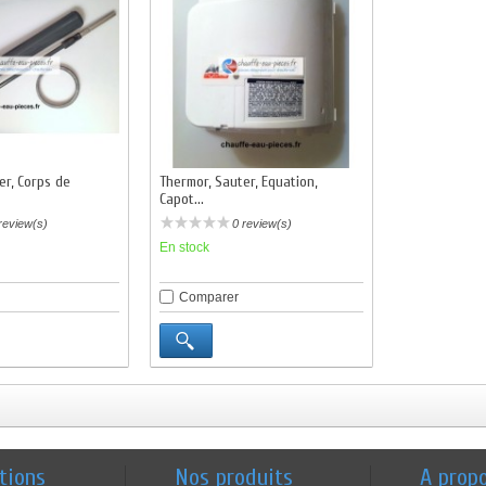
er, Corps de
Thermor, Sauter, Equation,
Capot...
review(s)
0 review(s)
En stock
Comparer
tions
Nos produits
A prop